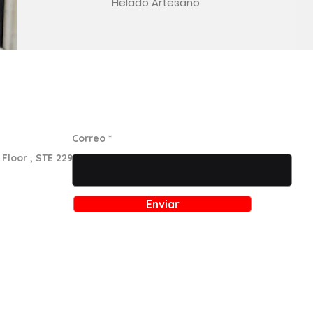
Helado Artesano
Suscríbete a nuestro boletín
Correo
Floor , STE 229,
Enviar